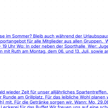
se im Sommer? Bleib auch während der Urlaubspause 
ortangebot für alle Mitglieder aus allen Gruppen.
 18 - 19 Uhr Wo: In oder neben der Sporthalle Wer: J
 mit Ruth am Montag, dem 06. und 13. Juli, sowie am
ld wieder Zeit für unser alljährliches Spartentreffen
Runde am Grillplatz. Für das leibliche Wohl planen wi
isch) mit. Für die Getränke sorgen wir. Wann: Mo, 29.
Leckerei für das Buffet Wir freuen uns auf eine sc