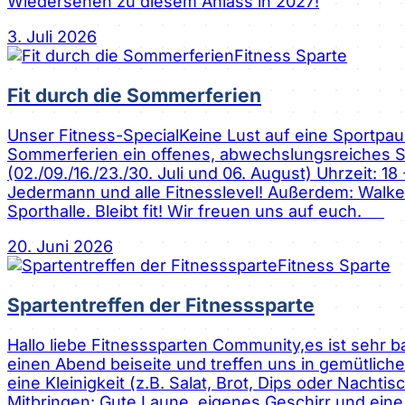
Wiedersehen zu diesem Anlass in 2027!
3. Juli 2026
Fitness Sparte
Fit durch die Sommerferien
Unser Fitness-SpecialKeine Lust auf eine Sportpau
Sommerferien ein offenes, abwechslungsreiches Sp
(02./09./16./23./30. Juli und 06. August) Uhrzeit:
Jedermann und alle Fitnesslevel! Außerdem: Walken
Sporthalle. Bleibt fit! Wir freuen uns auf euch.
20. Juni 2026
Fitness Sparte
Spartentreffen der Fitnesssparte
Hallo liebe Fitnesssparten Community,es ist sehr ba
einen Abend beiseite und treffen uns in gemütlicher 
eine Kleinigkeit (z.B. Salat, Brot, Dips oder Nacht
Mitbringen: Gute Laune, eigenes Geschirr und eine 