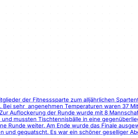
glieder der Fitnesssparte zum alljährlichen Spartent
e. Bei sehr angenehmen Temperaturen waren 37 Mitg
en. Zur Auflockerung der Runde wurde mit 8 Mannschaf
und mussten Tischtennisbälle in eine gegenüberli
 eine Runde weiter. Am Ende wurde das Finale ausg
und gequatscht. Es war ein schöner geselliger Aben