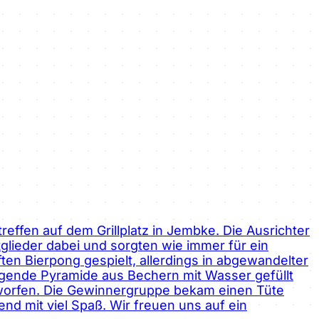
reffen auf dem Grillplatz in Jembke. Die Ausrichter
lieder dabei und sorgten wie immer für ein
ten Bierpong gespielt, allerdings in abgewandelter
egende Pyramide aus Bechern mit Wasser gefüllt
eworfen. Die Gewinnergruppe bekam einen Tüte
d mit viel Spaß. Wir freuen uns auf ein