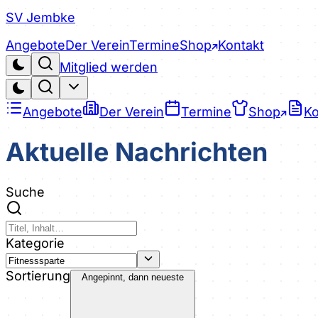
SV Jembke
Angebote
Der Verein
Termine
Shop
Kontakt
Mitglied werden
Angebote
Der Verein
Termine
Shop
Ko
Aktuelle Nachrichten
Suche
Kategorie
Sortierung
Angepinnt, dann neueste