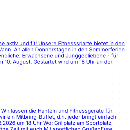
aktiv und fit! Unsere Fitnesssparte bietet in den
 Wann: An allen Donnerstagen in den Sommerferien
ugendliche, Erwachsene und Junggebliebene - für
 10. August. Gestartet wird um 18 Uhr an der
. Wir lassen die Hanteln und Fitnessgeräte für
r ein Mitbring-Buffet, d.h. jeder bringt einfach
06.2026 um 18 Uhr Wo: Grillplatz am Sportplatz
höne Zeit mit euch.Mit sportlichen GrüßenEure