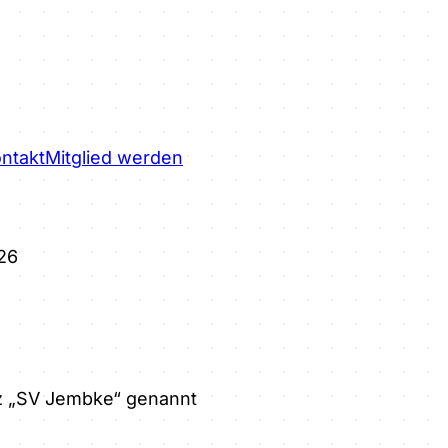
ntakt
Mitglied werden
26
rz „SV Jembke“ genannt