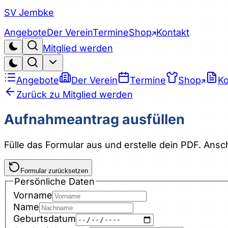
SV Jembke
Angebote
Der Verein
Termine
Shop
Kontakt
Mitglied werden
Angebote
Der Verein
Termine
Shop
Ko
Zurück zu Mitglied werden
Aufnahmeantrag ausfüllen
Fülle das Formular aus und erstelle dein PDF. Ansch
Formular zurücksetzen
Persönliche Daten
Vorname
Name
Geburtsdatum